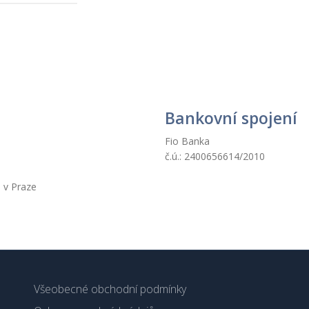
Bankovní spojení
Fio Banka
č.ú.: 2400656614/2010
 v Praze
Všeobecné obchodní podmínky